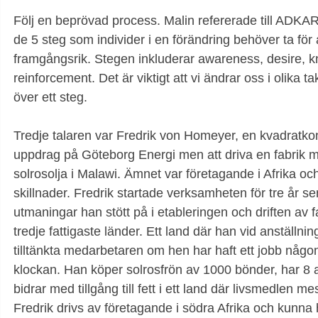
Följ en beprövad process. Malin refererade till ADKA
de 5 steg som individer i en förändring behöver ta för 
framgångsrik. Stegen inkluderar awareness, desire, kn
reinforcement. Det är viktigt att vi ändrar oss i olika t
över ett steg.
Tredje talaren var Fredrik von Homeyer, en kvadratkon
uppdrag på Göteborg Energi men att driva en fabrik m
solrosolja i Malawi. Ämnet var företagande i Afrika och
skillnader. Fredrik startade verksamheten för tre år s
utmaningar han stött på i etableringen och driften av fa
tredje fattigaste länder. Ett land där han vid anställnin
tilltänkta medarbetaren om hen har haft ett jobb någ
klockan. Han köper solrosfrön av 1000 bönder, har 8 an
bidrar med tillgång till fett i ett land där livsmedlen me
Fredrik drivs av företagande i södra Afrika och kunna h