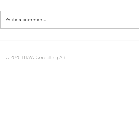
Write a comment...
Det är skillnad på små och stora
Employe
webbprojekt
frukost
© 2020 ITIAW Consulting AB