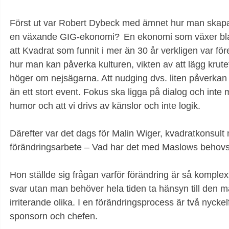
Först ut var Robert Dybeck med ämnet hur man skapar 
en växande GIG-ekonomi?  En ekonomi som växer blan
att Kvadrat som funnit i mer än 30 år verkligen var för
hur man kan påverka kulturen, vikten av att lägg krutet 
höger om nejsägarna. Att nudging dvs. liten påverkan ö
än ett stort event. Fokus ska ligga på dialog och inte
humor och att vi drivs av känslor och inte logik.
Därefter var det dags för Malin Wiger, kvadratkonsul
förändringsarbete – Vad har det med Maslows behovst
Hon ställde sig frågan varför förändring är så komplex
svar utan man behöver hela tiden ta hänsyn till den mä
irriterande olika. I en förändringsprocess är två nyckelf
sponsorn och chefen.